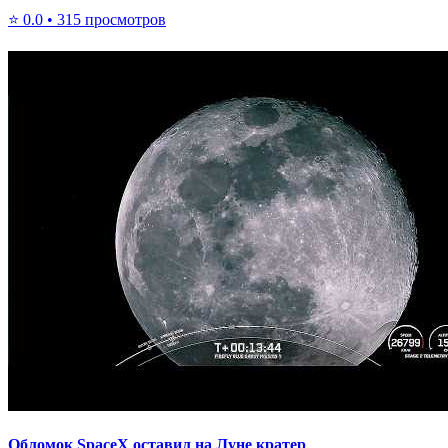
⭐
0.0
•
315
просмотров
Обломок SpaceX оставил на Луне кратер