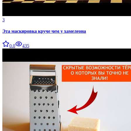
3
Эта маскировка круче чем у хамелеона
0.0
435