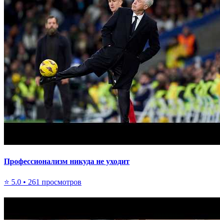
Профессионализм никуда не уходит
⭐
5.0
•
261
просмотров