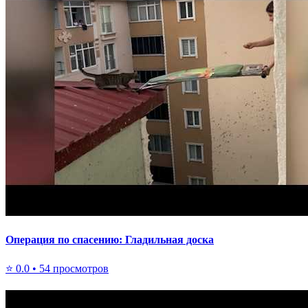
Операция по спасению: Гладильная доска
⭐
0.0
•
54
просмотров