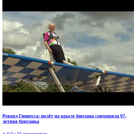
Рекорд Гиннесса: полёт на крыле биплана совершила 97-
летняя британка
⭐
0.0
•
55
просмотров