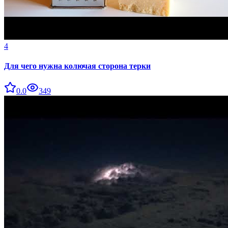
4
Для чего нужна колючая сторона терки
0.0
349