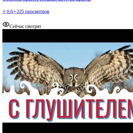
⭐
0.0
•
225
просмотров
Сейчас смотрят